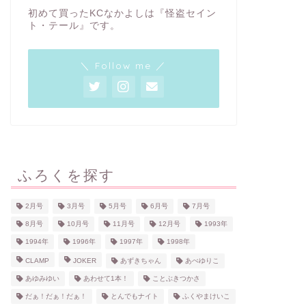
初めて買ったKCなかよしは『怪盗セイン
ト・テール』です。
＼ Follow me ／
ふろくを探す
2月号
3月号
5月号
6月号
7月号
8月号
10月号
11月号
12月号
1993年
1994年
1996年
1997年
1998年
CLAMP
JOKER
あずきちゃん
あべゆりこ
あゆみゆい
あわせて1本！
ことぶきつかさ
だぁ！だぁ！だぁ！
とんでもナイト
ふくやまけいこ