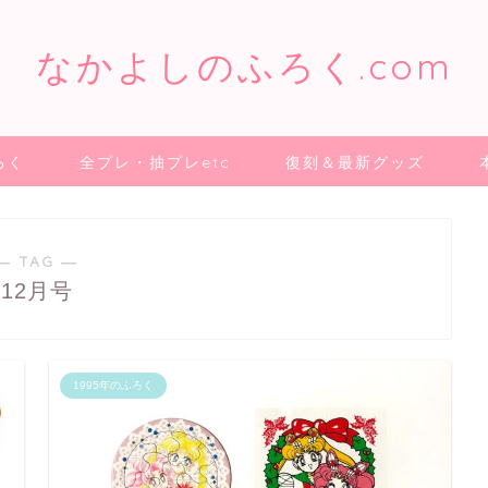
なかよしのふろく.com
ろく
全プレ・抽プレetc
復刻＆最新グッズ
― TAG ―
12月号
1995年のふろく