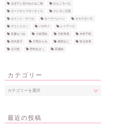
まぼろし谷のねんねこ姫
わんころべえ
カードキャプターさくら
クレヨン王国
セイント・テール
セーラームーン
タカマガハラ
デリシャス！
パタPi！
レイアース
安藤なつみ
小坂理絵
川村美香
木村千歌
武内直子
片岡みちる
猫部ねこ
秋元奈美
立川恵
野村あきこ
高瀬綾
カテゴリー
最近の投稿