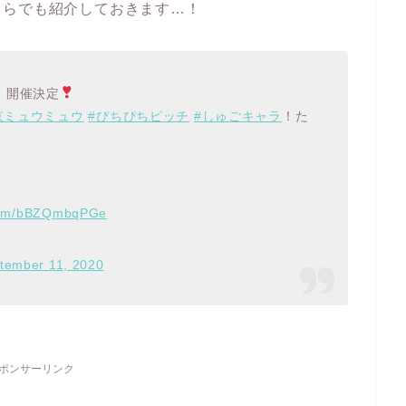
ちらでも紹介しておきます…！
］開催決定
京ミュウミュウ
#ぴちぴちピッチ
#しゅごキャラ
！た
。
.com/bBZQmbqPGe
tember 11, 2020
ポンサーリンク