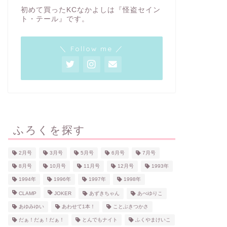
初めて買ったKCなかよしは『怪盗セイン
ト・テール』です。
＼ Follow me ／
ふろくを探す
2月号
3月号
5月号
6月号
7月号
8月号
10月号
11月号
12月号
1993年
1994年
1996年
1997年
1998年
CLAMP
JOKER
あずきちゃん
あべゆりこ
あゆみゆい
あわせて1本！
ことぶきつかさ
だぁ！だぁ！だぁ！
とんでもナイト
ふくやまけいこ