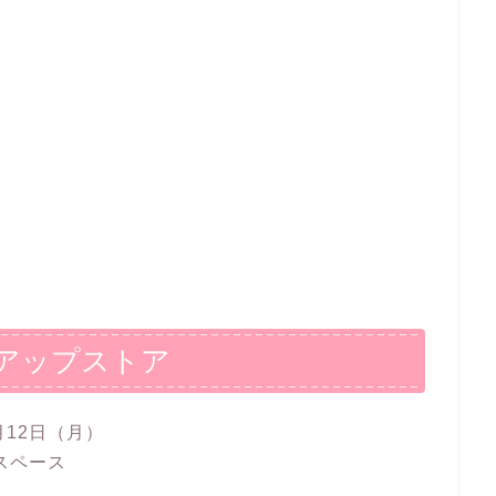
アップストア
月12日（月）
トスペース