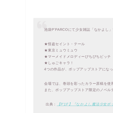
池袋P’PARCOにて少女雑誌「なかよ
★怪盗セイント・テール
★東京ミュウミュウ
★マーメイドメロディーぴちぴちピッチ
★しゅごキャラ！
4つの作品が、ポップアップストアにな
会場では、巻頭を彩ったカラー原稿を使
また、ポップアップストア限定のノベル
出典：
【P’1F】『なかよし魔法少女ポップ