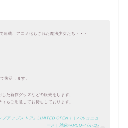
し」で連載、アニメ化もされた魔法少女たち・・・
って復活します。
用した新作グッズなどの販売をします。
ティもご用意してお待ちしております。
アップストア』LIMITED OPEN！ | パルコニュ
ース | 池袋PARCO-パルコ-