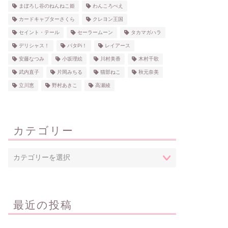
まぼろし谷のねんねこ姫
わんころべえ
カードキャプターさくら
クレヨン王国
セイント・テール
セーラームーン
タカマガハラ
デリシャス！
パタPi！
レイアース
安藤なつみ
小坂理絵
川村美香
木村千歌
武内直子
片岡みちる
猫部ねこ
秋元奈美
立川恵
野村あきこ
高瀬綾
カテゴリー
最近の投稿